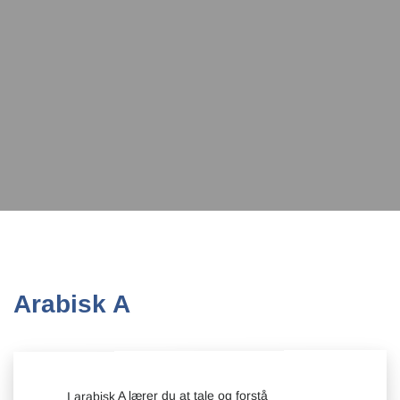
Arabisk A
I arabisk A lærer du at tale og forstå