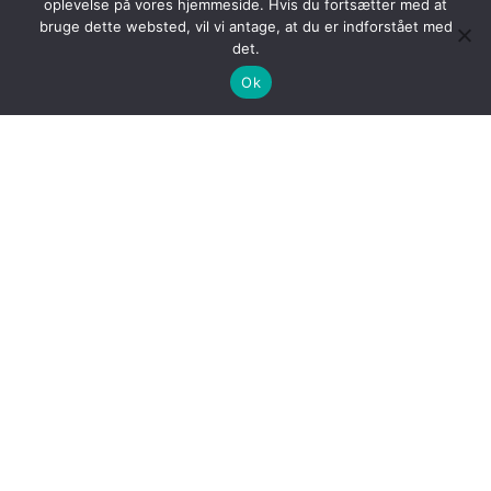
oplevelse på vores hjemmeside. Hvis du fortsætter med at
Faget omfatter viden, kundskaber og
bruge dette websted, vil vi antage, at du er indforstået med
færdigheder om generelle retlige principper,
det.
herunder de værdier, rettigheder og pligter,
Ok
som det demokratiske samfund rummer.
Virksomhedsøkonomi A
Idræt C