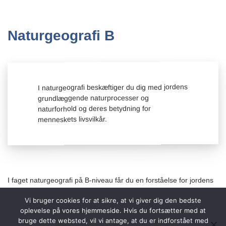
Naturgeografi B
I naturgeografi beskæftiger du dig med jordens
grundlæggende naturprocesser og
naturforhold og deres betydning for
menneskets livsvilkår.
I faget naturgeografi på B-niveau får du en forståelse for jordens
og livets udvikling i et langt tidsperspektiv, lærer om dens
Vi bruger cookies for at sikre, at vi giver dig den bedste
opbygning i tektoniske plader og får viden om jordskælv, vulkaner
oplevelse på vores hjemmeside. Hvis du fortsætter med at
og klimasystemet med vinde og havstrømme. I arbejdet
bruge dette websted, vil vi antage, at du er indforstået med
beskæftiger I jer med globale og regionale variationer samt