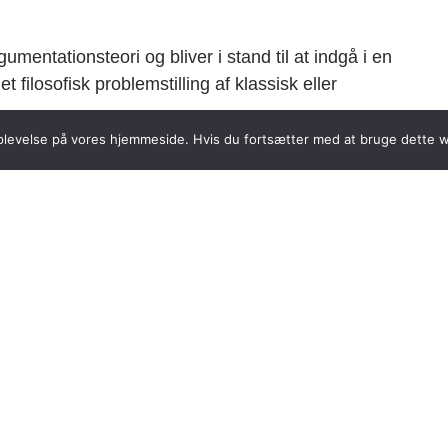
mentationsteori og bliver i stand til at indgå i en
 filosofisk problemstilling af klassisk eller
 oplevelse på vores hjemmeside. Hvis du fortsætter med at bruge dette we
ge definitioner og gøre rede for vigtige
sofiske problemer.
nde emner:
 teoretisk og praktisk filosofi
tioner
versigt over de væsentligste perioder