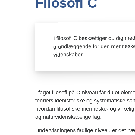
Filosofi C
I filosofi C beskæftiger du dig me
grundlæggende for den menneskelig
videnskaber.
I faget filosofi på C-niveau får du et ele
teoriers idehistoriske og systematiske s
hvordan filosofiske menneske- og virkeli
og naturvidenskabelige fag.
Undervisningens faglige niveau er det n