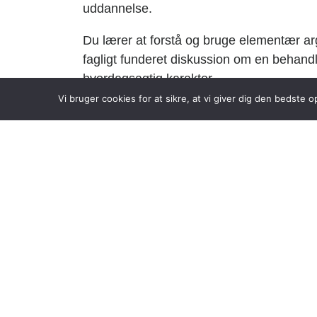
uddannelse.
Du lærer at forstå og bruge elementær argu
fagligt funderet diskussion om en behandlet
hverdagsagtig karakter.
Vi bruger cookies for at sikre, at vi giver dig den bedste
Du lærer også at forstå og bruge begrebsli
traditionelle løsningsforslag til givne filo
Du får bl.a. undervisning inden for følge
Væsentlige problemstillinger inden for
Elementær argumentationsteori
Centrale filosofiske begreber og posi
Elementær filosofi- og idehistorisk o