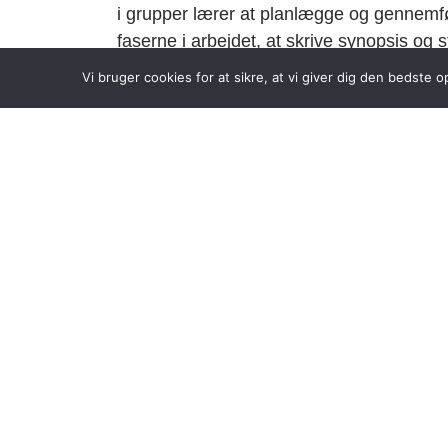
i grupper lærer at planlægge og gennemfø
faserne i arbejdet, at skrive synopsis og 
indhold og målgruppe.
Vi bruger cookies for at sikre, at vi giver dig den bedste
Endelig lærer du at forholde dig analytis
Undervisningen
veksler mellem klasseun
slutter med en eksamensproduktion.
It indgår i undervisningen til information
stof samt til tekstbehandling og digital re
Eksamen
Eksamen består af en mundtlig prøve, der
En prøve i gruppens/din eksamenspr