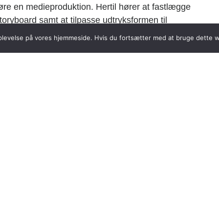
re en medieproduktion. Hertil hører at fastlægge
storyboard samt at tilpasse udtryksformen til
 oplevelse på vores hjemmeside. Hvis du fortsætter med at bruge dette we
k til produktionsprocessen og din egen produktion.
dervisning og projektarbejde i grupper. Faget
ssøgning, præsentation og formidling af det faglige
digering i produktionen.
 består af to dele:
oduktion med en eksaminationstid på ca. 10