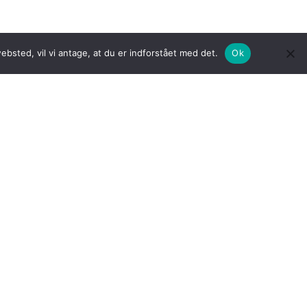
bsted, vil vi antage, at du er indforstået med det.
Ok