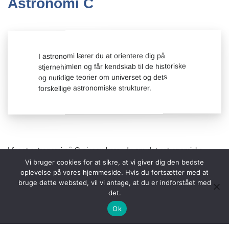
Astronomi C
I astronomi lærer du at orientere dig på
stjernehimlen og får kendskab til de historiske
og nutidige teorier om universet og dets
forskellige astronomiske strukturer.
I faget astronomi på C-niveau lærer du om det astronomiske
verdensbillede, og om de vigtige skift der er sket i erkendelsen af
Vi bruger cookies for at sikre, at vi giver dig den bedste
menneskets placering i universet gennem tiderne.
oplevelse på vores hjemmeside. Hvis du fortsætter med at
bruge dette websted, vil vi antage, at du er indforstået med
Gennem arbejdet med astronomiske observationer, data, teorier
det.
og modeller får du indsigt i naturvidenskabelige arbejds- og
Ok
tænkemåder.
Du lærer at orientere dig på stjernehimlen og at identificere