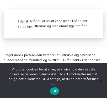
I dansk A får du et solidt kendskab til både det
sproglige, litterære og mediemæssige område.
I faget dansk på A-niveau lærer du at udtrykke dig præcist og
nuanceret både mundtligt og skriftligt. Du får indblik i det danske
sprogs funktion og variation samt dets samspil med kultur og
Vi bruger cookies for at sikre, at vi giver dig den bedste
samfund.
oplevelse på vores hjemmeside. Hvis du fortsætter med at
Du lærer også at analysere og fortolke litterære tekster og at
bruge dette websted, vil vi antage, at du er indforstået med
vurdere ikke-fiktive tekster i fx nyhedsmedier. Desuden får du
det.
kendskab til den danske litteraturs historie ved gennemgang af
Ok
værker fra forskellige tidsperioder. Du lærer bl.a. om
genrebegreber, litteraturteori og litterær metode.
Du vil også stifte bekendtskab med verdenslitteraturen og dennes