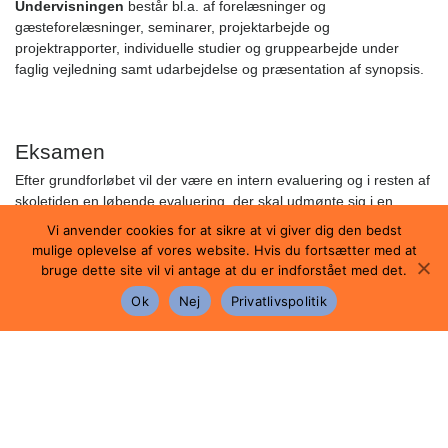
Undervisningen
består bl.a. af forelæsninger og
gæsteforelæsninger, seminarer, projektarbejde og
projektrapporter, individuelle studier og gruppearbejde under
faglig vejledning samt udarbejdelse og præsentation af synopsis.
Eksamen
Efter grundforløbet vil der være en intern evaluering og i resten af
skoletiden en løbende evaluering, der skal udmønte sig i en
studierapport på 1-3 sider.
Vi anvender cookies for at sikre at vi giver dig den bedst
mulige oplevelse af vores website. Hvis du fortsætter med at
I januar måned i 3. g skal du med udgangspunkt i centralt
bruge dette site vil vi antage at du er indforstået med det.
udsendte emner og problemstillinger udarbejde en afsluttende
opgave. Du skal vælge en fagkombination med to bærende fag og
Ok
Nej
Privatlivspolitik
skrive en synopsis på 3-5 sider med udgangspunkt i et af
emnerne og inden for din valgte fagkombination.
Synopsis og studierapport sendes til censor, og du skal til en
mundtlig, individuel prøve i begge dele. Prøven varer ca. 30
minutter. Der er ingen forberedelsestid.