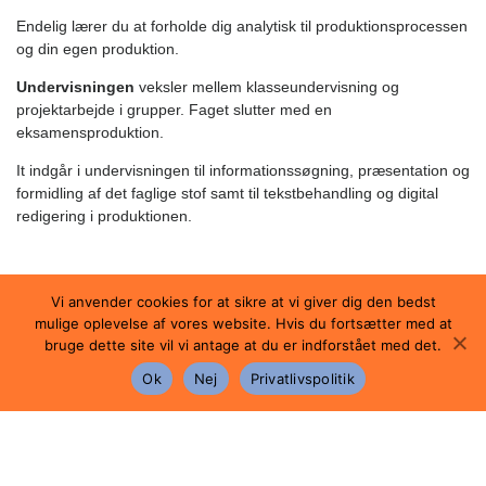
Endelig lærer du at forholde dig analytisk til produktionsprocessen
og din egen produktion.
Undervisningen
veksler mellem klasseundervisning og
projektarbejde i grupper. Faget slutter med en
eksamensproduktion.
It indgår i undervisningen til informationssøgning, præsentation og
formidling af det faglige stof samt til tekstbehandling og digital
redigering i produktionen.
Eksamen
Vi anvender cookies for at sikre at vi giver dig den bedst
mulige oplevelse af vores website. Hvis du fortsætter med at
Eksamen består af en mundtlig prøve, der består af to dele:
bruge dette site vil vi antage at du er indforstået med det.
Ok
Nej
Privatlivspolitik
En prøve i gruppens/din eksamensproduktion med en
eksaminationstid på ca. 10 minutter pr. eksaminand. Skolen
beslutter, om denne del af prøven skal foregå individuelt
eller i gruppe. Eksaminationen består af et indledende
oplæg, hvor du/I redegør for og diskuterer centrale