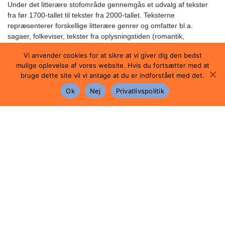
Under det litterære stofområde gennemgås et udvalg af tekster
fra før 1700-tallet til tekster fra 2000-tallet. Teksterne
repræsenterer forskellige litterære genrer og omfatter bl.a.
sagaer, folkeviser, tekster fra oplysningstiden (romantik,
romantisme og naturalisme), tekster fra 1900-tallet (realistiske og
Vi anvender cookies for at sikre at vi giver dig den bedst
modernistiske tekster) samt tekster fra 2000-tallet.
mulige oplevelse af vores website. Hvis du fortsætter med at
Under det mediemæssige stofområde gennemgås forskellige
bruge dette site vil vi antage at du er indforstået med det.
udtryksformer i såvel trykte som elektroniske medier, herunder
Ok
Nej
Privatlivspolitik
nyhedstekster, dokumentartekster, fiktionstekster, visuelle
udtryksformer samt et værk i form af et større afrundet
medieprodukt.
Undervisningen
veksler mellem lærerforedrag, individuelt
arbejde, elevoplæg, gruppearbejde og projektarbejde. Du
arbejder med forskellige typer af skriftlige opgaver og med den
mundtlige fremstilling. Faget indeholder en del skriftligt arbejde.
Der bruges generelt it i undervisningen, blandt andet som værktøj
i forbindelse med informationssøgning, brug af interaktive
programmer og skriveundervisning.