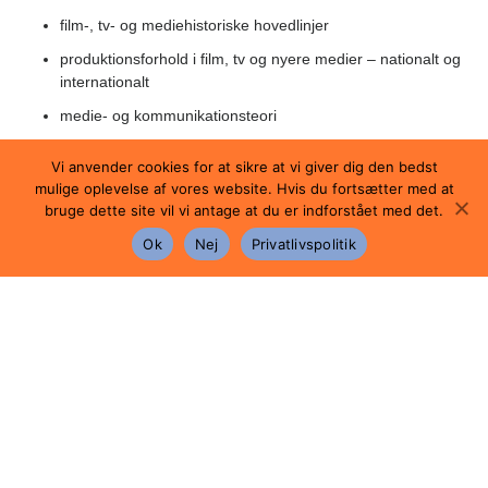
film-, tv- og mediehistoriske hovedlinjer
produktionsforhold i film, tv og nyere medier – nationalt og
internationalt
medie- og kommunikationsteori
produktionstilrettelæggelse, herunder arbejde med
Vi anvender cookies for at sikre at vi giver dig den bedst
mediefaglige værktøjer og udarbejdelse af manuskript,
mulige oplevelse af vores website. Hvis du fortsætter med at
målgruppeanalyse og mediestrategi
bruge dette site vil vi antage at du er indforstået med det.
optageprincipper og optageteknik
Ok
Nej
Privatlivspolitik
Undervisningen
veksler mellem klasseundervisning og
projektarbejde i grupper. Faget slutter med en medieproduktion.
It indgår i undervisningen til informationssøgning, præsentation og
formidling af det faglige stof samt til tekstbehandling og digital
redigering i produktionen.
Matematik C
Mediefag B