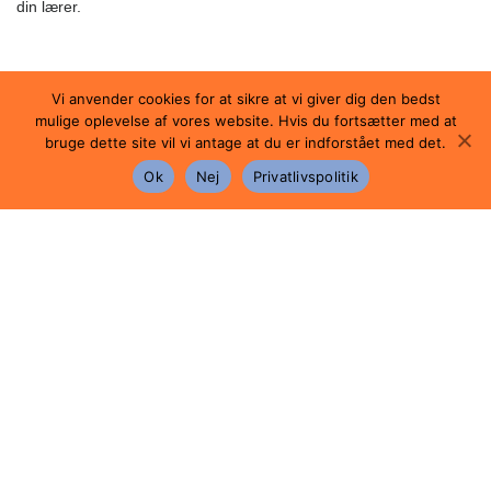
din lærer.
Eksamen
Vi anvender cookies for at sikre at vi giver dig den bedst
mulige oplevelse af vores website. Hvis du fortsætter med at
Eksamen består af en mundtlig prøve. Prøven tager
bruge dette site vil vi antage at du er indforstået med det.
udgangspunkt i et ukendt, ubearbejdet tysksproget tekstmateriale,
der skal have tilknytning til ét af de studerede emner.
Ok
Nej
Privatlivspolitik
Tekstmaterialet skal bestå af en eller flere tekster med et samlet
omfang på maks. én normalside.
Der er en samlet eksaminationstid på ca. 30 minutter, og du har
ca. 1 times forberedelsestid.
Tysk begyndersprog B
Studieretningsprojekt (SRP)
Alle fag