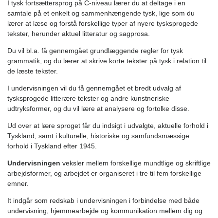
I tysk fortsættersprog på C-niveau lærer du at deltage i en
samtale på et enkelt og sammenhængende tysk, lige som du
lærer at læse og forstå forskellige typer af nyere tysksprogede
tekster, herunder aktuel litteratur og sagprosa.
Du vil bl.a. få gennemgået grundlæggende regler for tysk
grammatik, og du lærer at skrive korte tekster på tysk i relation til
de læste tekster.
I undervisningen vil du få gennemgået et bredt udvalg af
tysksprogede litterære tekster og andre kunstneriske
udtryksformer, og du vil lære at analysere og fortolke disse.
Ud over at lære sproget får du indsigt i udvalgte, aktuelle forhold i
Tyskland, samt i kulturelle, historiske og samfundsmæssige
forhold i Tyskland efter 1945.
Undervisningen
veksler mellem forskellige mundtlige og skriftlige
arbejdsformer, og arbejdet er organiseret i tre til fem forskellige
emner.
It indgår som redskab i undervisningen i forbindelse med både
undervisning, hjemmearbejde og kommunikation mellem dig og