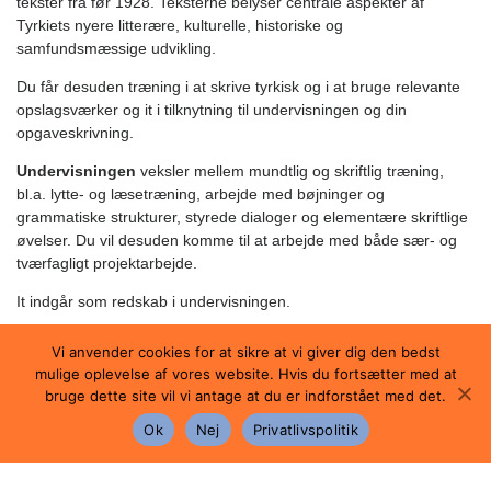
tekster fra før 1928. Teksterne belyser centrale aspekter af
Tyrkiets nyere litterære, kulturelle, historiske og
samfundsmæssige udvikling.
Du får desuden træning i at skrive tyrkisk og i at bruge relevante
opslagsværker og it i tilknytning til undervisningen og din
opgaveskrivning.
Undervisningen
veksler mellem mundtlig og skriftlig træning,
bl.a. lytte- og læsetræning, arbejde med bøjninger og
grammatiske strukturer, styrede dialoger og elementære skriftlige
øvelser. Du vil desuden komme til at arbejde med både sær- og
tværfagligt projektarbejde.
It indgår som redskab i undervisningen.
Vi anvender cookies for at sikre at vi giver dig den bedst
mulige oplevelse af vores website. Hvis du fortsætter med at
Eksamen
bruge dette site vil vi antage at du er indforstået med det.
Eksamen består af en skriftlig og en mundtlig prøve.
Ok
Nej
Privatlivspolitik
Den skriftlige prøve varer 5 timer og foregår på grundlag af et
centralt stillet opgavesæt.