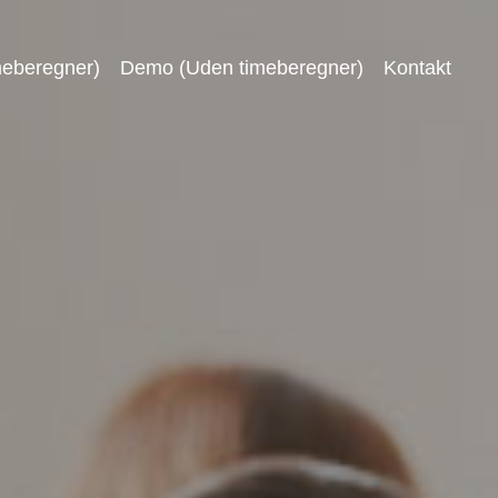
eberegner)
Demo (Uden timeberegner)
Kontakt