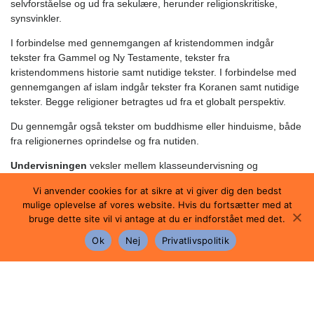
selvforståelse og ud fra sekulære, herunder religionskritiske,
synsvinkler.
I forbindelse med gennemgangen af kristendommen indgår
tekster fra Gammel og Ny Testamente, tekster fra
kristendommens historie samt nutidige tekster. I forbindelse med
gennemgangen af islam indgår tekster fra Koranen samt nutidige
tekster. Begge religioner betragtes ud fra et globalt perspektiv.
Du gennemgår også tekster om buddhisme eller hinduisme, både
fra religionernes oprindelse og fra nutiden.
Undervisningen
veksler mellem klasseundervisning og
forskellige former for gruppe- og projektarbejde. I slutningen af
Vi anvender cookies for at sikre at vi giver dig den bedst
forløbet udarbejdes et projekt og en projektrapport, der danner
mulige oplevelse af vores website. Hvis du fortsætter med at
grundlag for eksamen.
bruge dette site vil vi antage at du er indforstået med det.
It inddrages i undervisningen til informationssøgning efter kilde-
Ok
Nej
Privatlivspolitik
og billedmateriale, og du lærer at forholde dig kritisk til kilderne på
internettet.