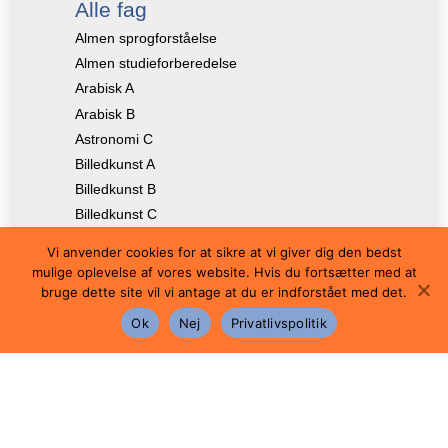
Alle fag
Almen sprogforståelse
Almen studieforberedelse
Arabisk A
Arabisk B
Astronomi C
Billedkunst A
Billedkunst B
Billedkunst C
Biologi A
Vi anvender cookies for at sikre at vi giver dig den bedst
Biologi B
mulige oplevelse af vores website. Hvis du fortsætter med at
Biologi C
bruge dette site vil vi antage at du er indforstået med det.
Bioteknologi A
Ok
Nej
Privatlivspolitik
Dans B
Dansk A
Design og arkitektur B
Design og arkitektur C
Dramatik A